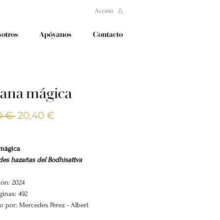
Acceso
otros
Apóyanos
Contacto
iana mágica
Precio
Precio
0 € 
20,40 €
de
oferta
 mágica
des hazañas del Bodhisattva
ión: 2024
ginas: 492
o por: Mercedes Pérez - Albert