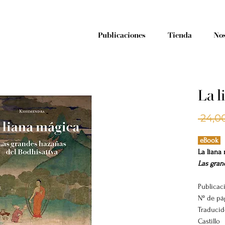
Publicaciones
Tienda
Nos
La l
 24,0
eBook
La liana
Las gran
Publicac
Nº de pá
Traducid
Castillo