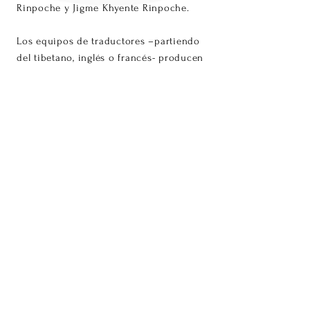
Rinpoche y Jigme Khyente Rinpoche.
Los equipos de traductores –partiendo
del tibetano, inglés o francés- producen
las traducciones para una audiencia
compuesta, principalmente, por
practicantes y personas que buscan
inspiración y visión en las palabras de
Buda. Padmapani es una asociación sin
ánimo de lucro que se financia de
donaciones altruistas de sponsors y
colaboradores así como de los ingresos
por venta de los libros.
© 2020 by Padmapani.
política de privacidad
|
política de
cookies
|
contacto |
newsletter