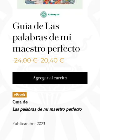
Guía de Las
palabras de mi
maestro perfecto
Precio
Precio
 24,00 € 
20,40 €
de
oferta
Agregar al carrito
eBook
Guía de
Las palabras de mi maestro perfecto
Publicación: 2023