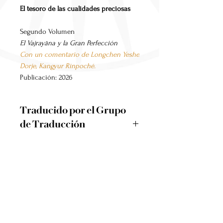
El tesoro de las cualidades preciosas
Segundo Volumen
El Vajrayāna y la Gran Perfección
Con un comentario de Longchen Yeshe
Dorje, Kangyur Rinpoché.
Publicación: 2026
Traducido por el Grupo
de Traducción
Padmakara.
«El método extraordinario del
Jigme Lingpa
Mantrayāna es usar las emociones
aflictivas y los objetos de los sentidos
Rigdzin Jigme Lingpa (1730-1798) fue un
como herramientas del camino. Los
Kangyur Rinpoché
gran maestro de la tradición Ñingma
practicantes de los Mantras Secretos
del budismo tibetano. Raíz del linaje
no solo creen que lo que hay que
Longchen Yeshe Dorje, Kangyur
Khyentse, fue un terton (o descubridor