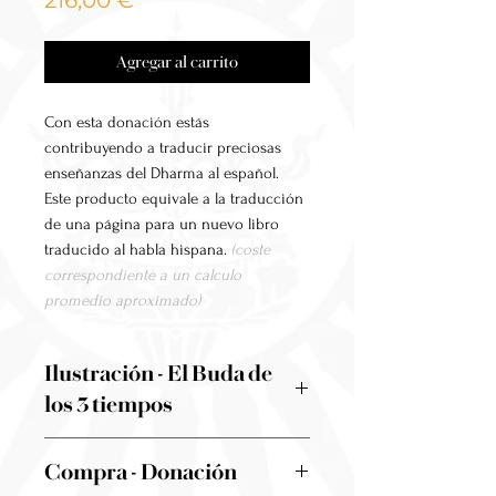
216,00 €
Agregar al carrito
Con esta donación estás
contribuyendo a traducir preciosas
enseñanzas del Dharma al español.
Este producto equivale a la traducción
de una página para un nuevo libro
traducido al habla hispana.
(coste
correspondiente a un calculo
promedio aproximado)
Ilustración - El Buda de
los 3 tiempos
Al realizar esta donación, tendrás
Compra - Donación
acceso a la descarga de la ilustración