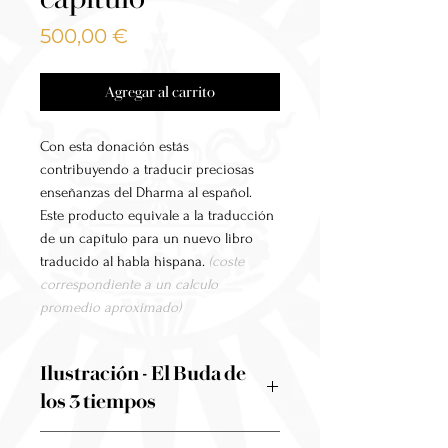
Precio
500,00 €
Agregar al carrito
Con esta donación estás
contribuyendo a traducir preciosas
enseñanzas del Dharma al español.
Este producto equivale a la traducción
de un capítulo para un nuevo libro
traducido al habla hispana.
(coste
correspondiente a un calculo
promedio aproximado)
Ilustración - El Buda de
los 3 tiempos
Al realizar esta donación, tendrás